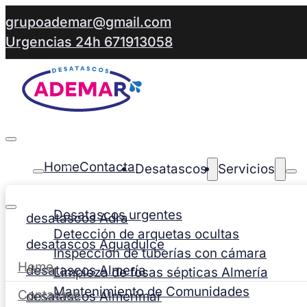
grupoademar@gmail.com
Urgencias 24h 671913058
Home
Contacta
Desatascos
Servicios
Desatascos urgentes
desatascos Adra
Detección de arquetas ocultas
desatascos Aguadulce
Inspección de tuberías con cámara
Home
desatascos Almería
Limpieza de fosas sépticas Almería
Mantenimiento de Comunidades
Contactos
desatascos Almerimar