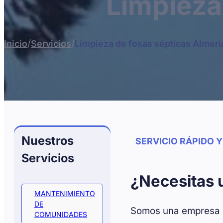
Limpieza
/
/
Inicio
Servicios
Limpieza de fosas sépticas Almerí
Nuestros
SERVICIO RÁPIDO 
Servicios
¿Necesitas u
MANTENIMIENTO
DE
Somos una empresa de
COMUNIDADES