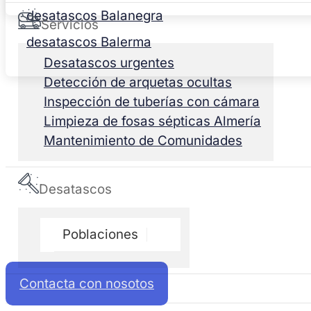
desatascos Balanegra
Servicios
desatascos Balerma
Desatascos urgentes
Detección de arquetas ocultas
Inspección de tuberías con cámara
Limpieza de fosas sépticas Almería
Mantenimiento de Comunidades
Desatascos
Poblaciones
Contacta con nosotos