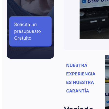
Solicita un
presupuesto
Gratuito
NUESTRA
EXPERIENCIA
ES NUESTRA
GARANTÍA