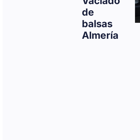
Vaciado
de
balsas
Almería